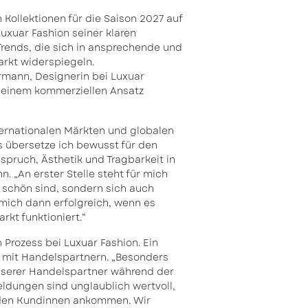
n Kollektionen für die Saison 2027 auf
uxuar Fashion seiner klaren
 Trends, die sich in ansprechende und
rkt widerspiegeln.
rmann, Designerin bei Luxuar
t einem kommerziellen Ansatz
nternationalen Märkten und globalen
ds übersetze ich bewusst für den
pruch, Ästhetik und Tragbarkeit in
n. „An erster Stelle steht für mich
r schön sind, sondern sich auch
 mich dann erfolgreich, wenn es
rkt funktioniert.“
 Prozess bei Luxuar Fashion. Ein
h mit Handelspartnern. „Besonders
unserer Handelspartner während der
ldungen sind unglaublich wertvoll,
ei den Kundinnen ankommen. Wir