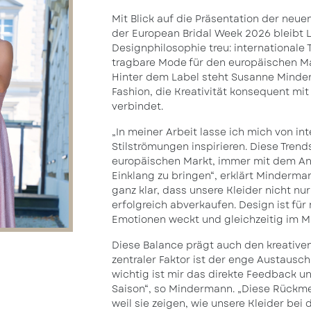
Mit Blick auf die Präsentation der neue
der European Bridal Week 2026 bleibt L
Designphilosophie treu: internationale
tragbare Mode für den europäischen Ma
Hinter dem Label steht Susanne Minde
Fashion, die Kreativität konsequent mi
verbindet.
„In meiner Arbeit lasse ich mich von i
Stilströmungen inspirieren. Diese Tren
europäischen Markt, immer mit dem Ans
Einklang zu bringen“, erklärt Minderman
ganz klar, dass unsere Kleider nicht nu
erfolgreich abverkaufen. Design ist für
Emotionen weckt und gleichzeitig im Ma
Diese Balance prägt auch den kreativen
zentraler Faktor ist der enge Austausc
wichtig ist mir das direkte Feedback 
Saison“, so Mindermann. „Diese Rückme
weil sie zeigen, wie unsere Kleider b